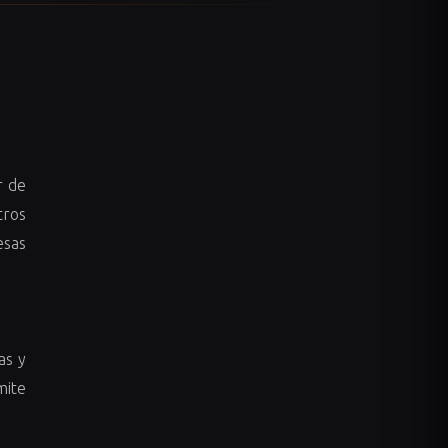
r de
tros
esas
as y
mite