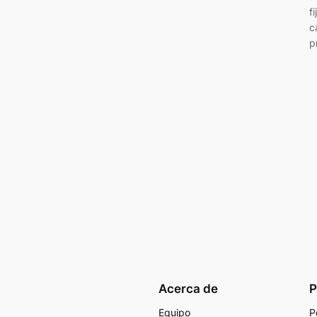
f
c
p
Acerca de
P
Equipo
P