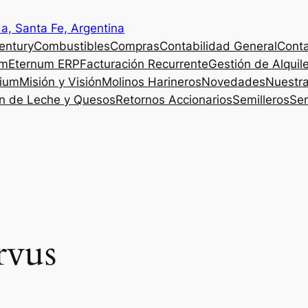
a, Santa Fe, Argentina
entury
Combustibles
Compras
Contabilidad General
Cont
um
Eternum ERP
Facturación Recurrente
Gestión de Alquil
nium
Misión y Visión
Molinos Harineros
Novedades
Nuestra
n de Leche y Quesos
Retornos Accionarios
Semilleros
Ser
rvus