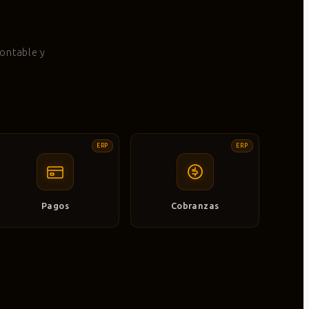
ontable y
ERP
ERP
Pagos
Cobranzas