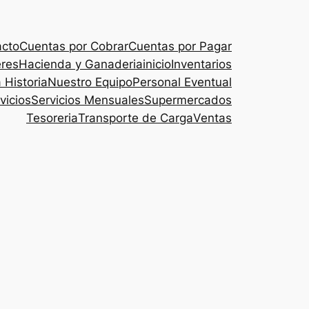
acto
Cuentas por Cobrar
Cuentas por Pagar
eres
Hacienda y Ganaderia
inicio
Inventarios
 Historia
Nuestro Equipo
Personal Eventual
vicios
Servicios Mensuales
Supermercados
Tesoreria
Transporte de Carga
Ventas