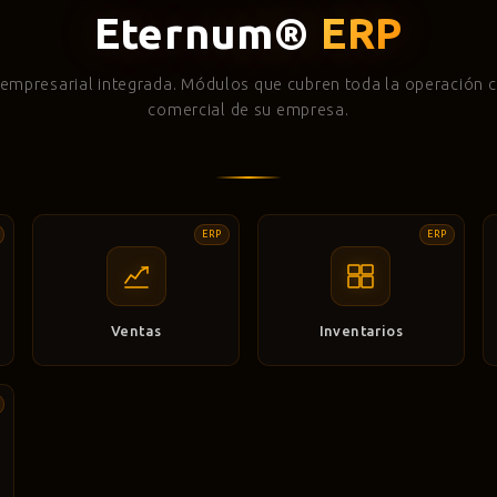
Eternum®
ERP
 empresarial integrada. Módulos que cubren toda la operación c
comercial de su empresa.
ERP
ERP
Ventas
Inventarios