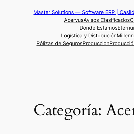
Saltar
Master Solutions — Software ERP | Casild
al
Acervus
Avisos Clasificados
C
contenido
Donde Estamos
Etern
Logística y Distribución
Millen
Pólizas de Seguros
Produccion
Producció
Categoría:
Ace