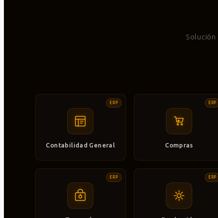
Solución
ERP
ERP
Contabilidad General
Compras
ERP
ERP